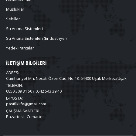
Musluklar
Sebiller
Su Arıtma Sistemleri
Su Arıtma Sistemleri (Endüstriyel)
Yedek Parçalar
İLETIŞIM BILGILERI
ADRES:
Cumhuriyet Mh. Necati Özen Cad. No:48, 64400 Uşak Merkez/Uşak
TELEFON:
0850 309 31 50 / 0542 543 39 40
E-POSTA:
pasifiklife@gmail.com
ÇALIŞMA SAATLERI:
Pazartesi - Cumartesi