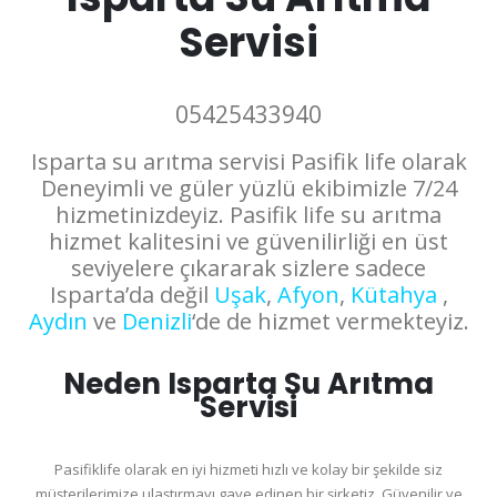
Servisi
05425433940
Isparta su arıtma servisi Pasifik life olarak
Deneyimli ve güler yüzlü ekibimizle 7/24
hizmetinizdeyiz. Pasifik life su arıtma
hizmet kalitesini ve güvenilirliği en üst
seviyelere çıkararak sizlere sadece
Isparta’da değil
Uşak
,
Afyon
,
Kütahya
,
Aydın
ve
Denizli
‘de de hizmet vermekteyiz.
Neden Isparta Su Arıtma
Servisi
Pasifiklife olarak en iyi hizmeti hızlı ve kolay bir şekilde siz
müşterilerimize ulaştırmayı gaye edinen bir şirketiz. Güvenilir ve