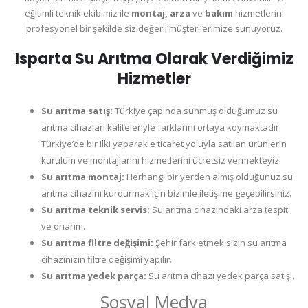
eğitimli teknik ekibimiz ile
montaj, arza
ve
bakım
hizmetlerini
profesyonel bir şekilde siz değerli müşterilerimize sunuyoruz.
Isparta Su Arıtma Olarak Verdiğimiz
Hizmetler
Su arıtma satış:
Türkiye çapında sunmuş olduğumuz su
arıtma cihazları kaliteleriyle farklarını ortaya koymaktadır.
Türkiye’de bir ilki yaparak e ticaret yoluyla satılan ürünlerin
kurulum ve montajlarını hizmetlerini ücretsiz vermekteyiz.
Su arıtma montaj:
Herhangi bir yerden almış olduğunuz su
arıtma cihazını kurdurmak için bizimle iletişime geçebilirsiniz.
Su arıtma teknik servis:
Su arıtma cihazındaki arza tespiti
ve onarım.
Su arıtma filtre değişimi:
Şehir fark etmek sızın su arıtma
cihazınızın filtre değişimi yapılır.
Su arıtma yedek parça:
Su arıtma cihazı yedek parça satışı.
Sosyal Medya