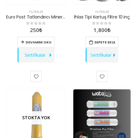
FILTRELER
FILTRELER
Euro Post Tatlandırıcı Mineral Filtre
İhlas Tipi Kartuş Filtre 10 inç
250
₺
1,800
₺
0
out of 5
0
out of 5
DEVAMINI OKU
SEPETE EKLE
Sertifikalar
Sertifikalar
STOKTA YOK