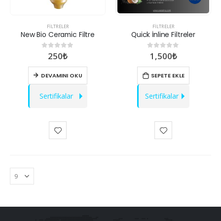
FILTRELER
FILTRELER
New Bio Ceramic Filtre
Quick İnline Filtreler
250
₺
1,500
₺
0
out of 5
0
out of 5
DEVAMINI OKU
SEPETE EKLE
Sertifikalar
Sertifikalar