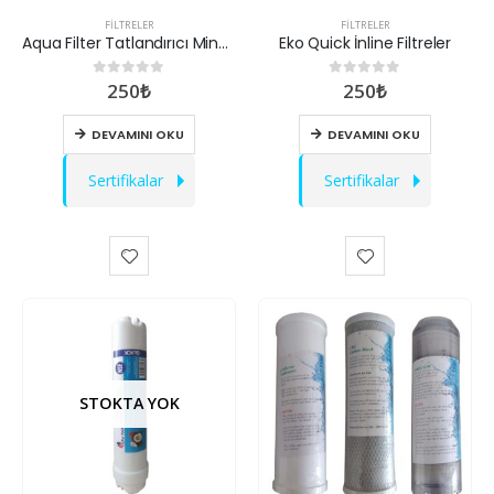
FILTRELER
FILTRELER
Aqua Filter Tatlandırıcı Mineral Filtre
Eko Quick İnline Filtreler
250
₺
250
₺
0
out of 5
0
out of 5
DEVAMINI OKU
DEVAMINI OKU
Sertifikalar
Sertifikalar
STOKTA YOK